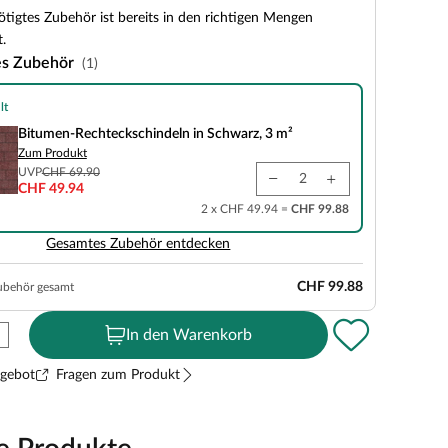
tigtes Zubehör ist bereits in den richtigen Mengen
.
es Zubehör
(1)
lt
teckschindeln in Schwarz, 3 m²
Bitumen-Rechteckschindeln in Schwarz, 3 m²
Zum Produkt
UVP
CHF 69.90
CHF 49.94
2 x CHF 49.94 =
CHF 99.88
Gesamtes Zubehör entdecken
CHF 99.88
ubehör gesamt
In den Warenkorb
ngebot
Fragen zum Produkt