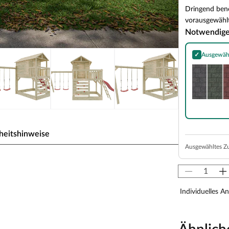
Dringend benö
vorausgewählt
Notwendig
✓
Ausgewäh
Bitumen-Rech
heitshinweise
Ausgewähltes Z
eldruckimprägniert inkl.
t
Individuelles A
terwand, inkl. Doppelschaukel + Rutsche rot
e Plattform ist ähnlich wie bei einem Baumhaus