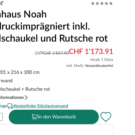
nhaus Noah
druckimprägniert inkl.
schaukel und Rutsche rot
CHF 1'173.91
UVP
CHF 1'857.90
Inhalt: 1 Stück
inkl. MwSt.
Versandkostenfrei
 201 x 216 x 300 cm
erwand
elschaukel + Rutsche rot
nformationen
tage
Kostenfreier Stückgutversand
In den Warenkorb