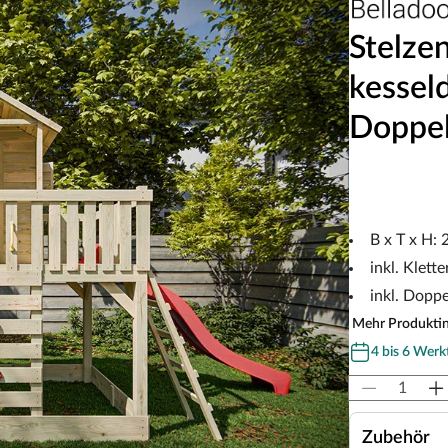
Stelze
kessel
Doppel
B x T x H:
inkl. Klett
inkl. Dopp
Mehr Produkti
4 bis 6 Werk
Zubehör