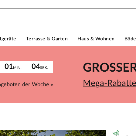
lgeräte
Terrasse & Garten
Haus & Wohnen
Böd
GROSSER 
01
04
MIN.
SEK.
Mega-Rabatte 
ngeboten der Woche »