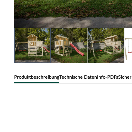
Produktbeschreibung
Technische Daten
Info-PDFs
Sicher
Belladoor Stelzenhaus Noah kess
Doppelschaukel und Rutsche ro
Material: Holz, B x T x H: 201 x 216 x 300 cm, inkl. Klet
Dieses Stelzenhaus ist ein spannender Abenteuerort – di