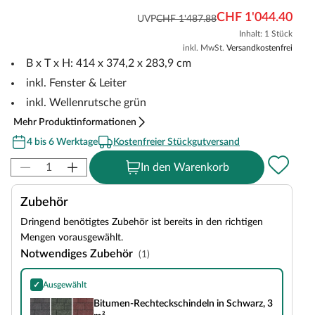
CHF 1'044.40
UVP
CHF 1'487.88
Inhalt: 1 Stück
inkl. MwSt.
Versandkostenfrei
B x T x H: 414 x 374,2 x 283,9 cm
inkl. Fenster & Leiter
inkl. Wellenrutsche grün
Mehr Produktinformationen
4 bis 6 Werktage
Kostenfreier Stückgutversand
In den Warenkorb
Zubehör
Dringend benötigtes Zubehör ist bereits in den richtigen
Mengen vorausgewählt.
Notwendiges Zubehör
(1)
✓
Ausgewählt
Bitumen-Rechteckschindeln in Schwarz, 3 m²
Bitumen-Rechteckschindeln in Schwarz, 3