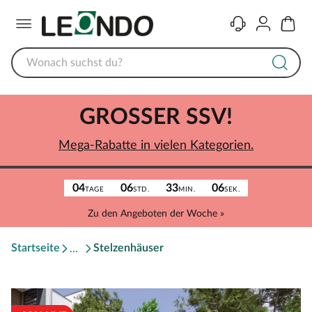
Menü
Kontakt
Konto
Warenk
GROSSER SSV!
Mega-Rabatte in vielen Kategorien.
04
06
33
06
TAGE
STD.
MIN.
SEK.
Zu den Angeboten der Woche »
Startseite
Stelzenhäuser