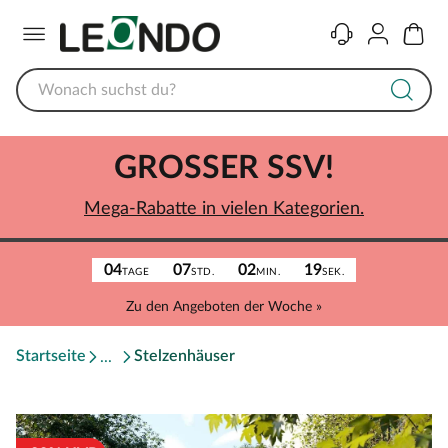
Menü
Kontakt
Konto
Warenk
GROSSER SSV!
Mega-Rabatte in vielen Kategorien.
04
07
02
19
TAGE
STD.
MIN.
SEK.
Zu den Angeboten der Woche »
Startseite
Stelzenhäuser