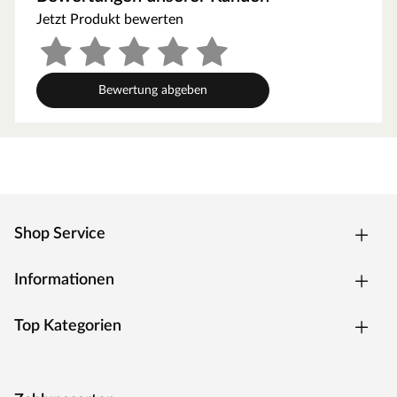
Die allgemeine Altersempfehlung für einen
Jetzt Produkt bewerten
Kinderspielturm liegt bei 3–12 Jahren. Achte aber bitte
darauf, dass die Höhe des Spielturmes zum Alter bzw.
zur Größe deines Kindes passt. Die erhöhte
Bewertung abgeben
Spielgeräteplattform hat eine Podesthöhe von 142 cm.
Ausstattung/Lieferumfang
Stelzenhaus Tree Hut, Sandkasten, Doppelschaukel,
Rutsche gelb
Mit Rutsche. Eine Wellenrutsche ist bereits im
Shop Service
Lieferumfang enthalten. Die Rutsche lässt sich mit
wenigen Handgriffen in eine Wasserrutsche verwandeln.
Hierfür befindet sich an der Unterseite der Rutsche ein
Informationen
Anschluss für den Gartenschlauch, der einmalig mit einem
Bohrloch hergestellt werden kann. Die Rutsche besteht
Top Kategorien
aus drei Teilen, die zusammengesteckt werden.
Mit Sandkasten
Mit Schaukel