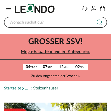
Menü
Kontakt
Konto
Warenk
GROSSER SSV!
Mega-Rabatte in vielen Kategorien.
04
07
12
02
TAGE
STD.
MIN.
SEK.
Zu den Angeboten der Woche »
Startseite
Stelzenhäuser