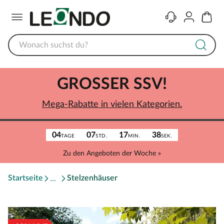
Menü
Kontakt
Konto
Warenk
GROSSER SSV!
Mega-Rabatte in vielen Kategorien.
04
07
17
38
TAGE
STD.
MIN.
SEK.
Zu den Angeboten der Woche »
Startseite
Stelzenhäuser