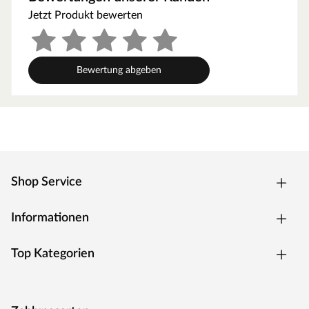
Die allgemeine Altersempfehlung für Stelzenhäuser liegt
Jetzt Produkt bewerten
bei 3–14 Jahren. Achte aber bitte darauf, dass die Höhe
des Spielgerätes zum Alter bzw. zur Größe deines Kindes
passt.
Bewertung abgeben
Die erhöhte Spielgeräteplattform hat eine Podesthöhe
von 145 cm.
Ausstattung/Lieferumfang
Stelzenhaus Tree Hut, Sandkasten, Leiter, Fensterläden,
Veranda, Handgriff, detaillierte Montageanleitung, Rutsche
Shop Service
blau, Einzelschaukel, 1 Schaukelsitz blau
Inkl. 1 Fenster
Informationen
Mit Rutsche. Eine 2,87 Meter lange "rocli"-Wellenrutsche
ist bereits im Lieferumfang enthalten. Die Rutsche lässt
sich mit wenigen Handgriffen in eine Wasserrutsche
Top Kategorien
verwandeln. Hierfür befindet sich an der Unterseite der
Rutsche ein Anschluss für den Gartenschlauch, der
einmalig mit einem Bohrloch hergestellt werden kann. Die
"rocli"-Rutsche besteht aus drei Teilen, die