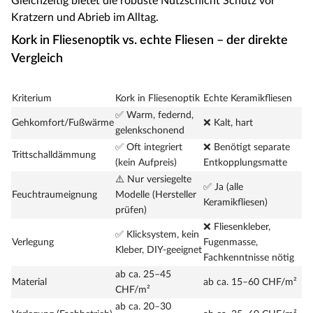
Gleichzeitig bietet die robuste Nutzschicht Schutz vor
Kratzern und Abrieb im Alltag.
Kork in Fliesenoptik vs. echte Fliesen – der direkte
Vergleich
Kriterium
Kork in Fliesenoptik
Echte Keramikfliesen
✅ Warm, federnd,
Gehkomfort/Fußwärme
❌ Kalt, hart
gelenkschonend
✅ Oft integriert
❌ Benötigt separate
Trittschalldämmung
(kein Aufpreis)
Entkopplungsmatte
⚠️ Nur versiegelte
✅ Ja (alle
Feuchtraumeignung
Modelle (Hersteller
Keramikfliesen)
prüfen)
❌ Fliesenkleber,
✅ Klicksystem, kein
Verlegung
Fugenmasse,
Kleber, DIY-geeignet
Fachkenntnisse nötig
ab ca. 25–45
Material
ab ca. 15–60 CHF/m²
CHF/m²
ab ca. 20–30