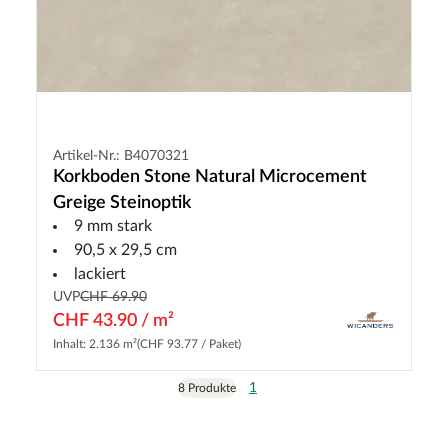
Artikel-Nr.: B4070321
Korkboden Stone Natural Microcement
Greige Steinoptik
9 mm stark
90,5 x 29,5 cm
lackiert
UVP
CHF 69.90
CHF 43.90 / m²
Inhalt: 2.136 m²
(CHF 93.77 / Paket)
1
8 Produkte