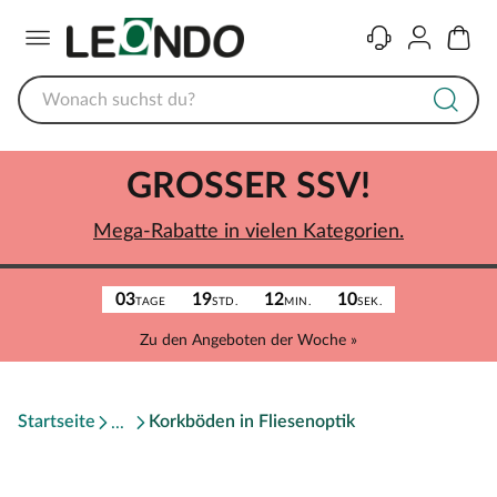
Menü
Kontakt
Konto
Warenk
GROSSER SSV!
Mega-Rabatte in vielen Kategorien.
03
19
12
10
TAGE
STD.
MIN.
SEK.
Zu den Angeboten der Woche »
Startseite
Korkböden in Fliesenoptik