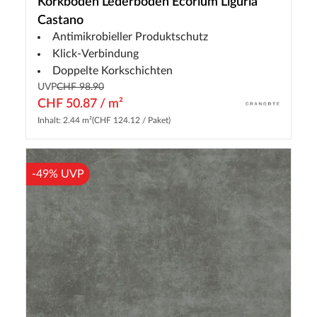
Korkboden Lederboden Ecorium Liguria
Castano
Antimikrobieller Produktschutz
Klick-Verbindung
Doppelte Korkschichten
UVP
CHF 98.90
CHF 50.87 / m²
Inhalt: 2.44 m²
(CHF 124.12 / Paket)
-49% UVP