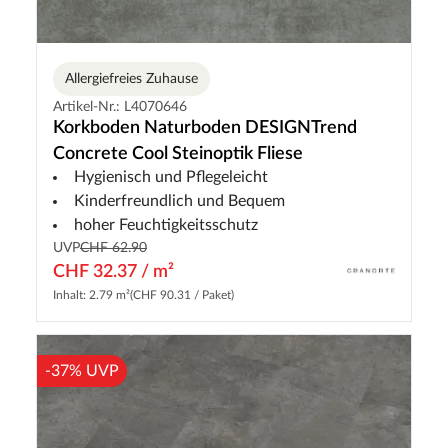
Allergiefreies Zuhause
Artikel-Nr.: L4070646
Korkboden Naturboden DESIGNTrend
Concrete Cool Steinoptik Fliese
Hygienisch und Pflegeleicht
Kinderfreundlich und Bequem
hoher Feuchtigkeitsschutz
UVP
CHF 62.90
CHF 32.37 / m²
Inhalt: 2.79 m²
(CHF 90.31 / Paket)
-37% UVP