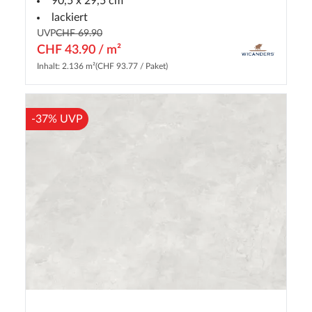
90,5 x 29,5 cm
lackiert
UVP
CHF 69.90
CHF 43.90 / m²
Inhalt: 2.136 m²
(CHF 93.77 / Paket)
-37% UVP