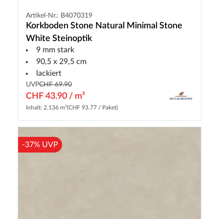
Artikel-Nr.: B4070319
Korkboden Stone Natural Minimal Stone
White Steinoptik
9 mm stark
90,5 x 29,5 cm
lackiert
UVP
CHF 69.90
CHF 43.90 / m²
Inhalt: 2.136 m²
(CHF 93.77 / Paket)
-37% UVP