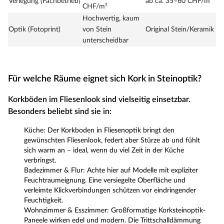
Verlegung (Fachbetrieb)
ab ca. 35–60 CHF/m²
CHF/m²
Hochwertig, kaum
Optik (Fotoprint)
von Stein
Original Stein/Keramik
unterscheidbar
Für welche Räume eignet sich Kork in Steinoptik?
Korkböden im Fliesenlook sind vielseitig einsetzbar.
Besonders beliebt sind sie in:
Küche: Der Korkboden in Fliesenoptik bringt den
gewünschten Fliesenlook, federt aber Stürze ab und fühlt
sich warm an – ideal, wenn du viel Zeit in der Küche
verbringst.
Badezimmer & Flur: Achte hier auf Modelle mit expliziter
Feuchtraumeignung. Eine versiegelte Oberfläche und
verleimte Klickverbindungen schützen vor eindringender
Feuchtigkeit.
Wohnzimmer & Esszimmer: Großformatige Korksteinoptik-
Paneele wirken edel und modern. Die Trittschalldämmung