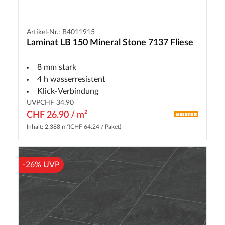
Artikel-Nr.: B4011915
Laminat LB 150 Mineral Stone 7137 Fliese
8 mm stark
4 h wasserresistent
Klick-Verbindung
UVP
CHF 34.90
CHF 26.90 / m²
Inhalt: 2.388 m²
(CHF 64.24 / Paket)
-26% UVP