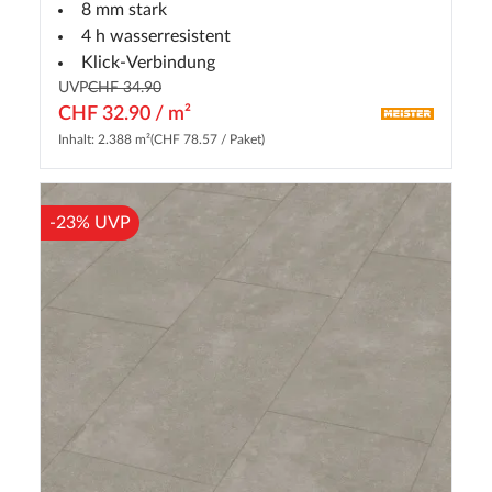
8 mm stark
4 h wasserresistent
Klick-Verbindung
UVP
CHF 34.90
CHF 32.90 / m²
Inhalt: 2.388 m²
(CHF 78.57 / Paket)
-23% UVP