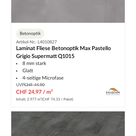
Betonoptik
Artikel-Nr.: L4010827
Laminat Fliese Betonoptik Max Pastello
Grigio Supermatt Q1015
8 mm stark
Glatt
4-seitige Microfase
UVP
CHF 44.90
CHF 24.97 / m²
Inhalt: 2.977 m²
(CHF 74.33 / Paket)