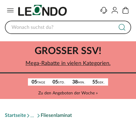
Menü
Kontakt
Konto
Warenk
GROSSER SSV!
Mega-Rabatte in vielen Kategorien.
05
05
38
55
TAGE
STD.
MIN.
SEK.
Zu den Angeboten der Woche »
Startseite
Fliesenlaminat