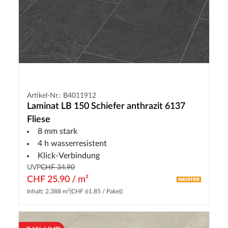
Artikel-Nr.: B4011912
Laminat LB 150 Schiefer anthrazit 6137
Fliese
8 mm stark
4 h wasserresistent
Klick-Verbindung
UVP
CHF 34.90
CHF 25.90 / m²
Inhalt: 2.388 m²
(CHF 61.85 / Paket)