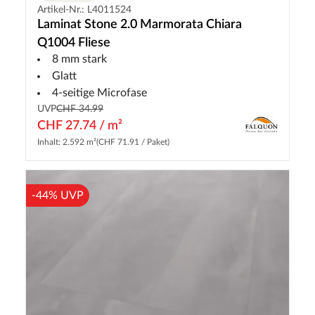
Artikel-Nr.: L4011524
Laminat Stone 2.0 Marmorata Chiara
Q1004 Fliese
8 mm stark
Glatt
4-seitige Microfase
UVP
CHF 34.99
CHF 27.74 / m²
Inhalt: 2.592 m²
(CHF 71.91 / Paket)
-44% UVP