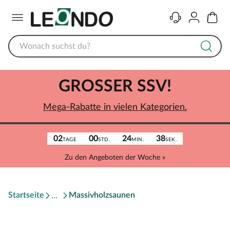
Menü
Kontakt
Konto
Warenk
GROSSER SSV!
Mega-Rabatte in vielen Kategorien.
02
00
24
38
TAGE
STD.
MIN.
SEK.
Zu den Angeboten der Woche »
Startseite
Massivholzsaunen