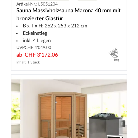
Artikel-Nr.: L5051204
Sauna Massivholzsauna Marona 40 mm mit
bronzierter Glastür
B x T x H: 262 x 253 x 212 cm
Eckeinstieg
inkl. 4 Liegen
UVP
CHF 4'049.00
ab
CHF 3'172.06
Inhalt: 1 Stück