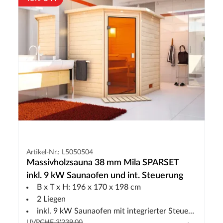
Artikel-Nr.: L5050504
Massivholzsauna 38 mm Mila SPARSET
inkl. 9 kW Saunaofen und int. Steuerung
B x T x H: 196 x 170 x 198 cm
2 Liegen
inkl. 9 kW Saunaofen mit integrierter Steuerung
UVP
CHF 3'239.00