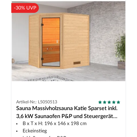
-30% UVP
Artikel-Nr.: L5050513
Sauna Massivholzsauna Katie Sparset inkl.
3,6 kW Saunaofen P&P und Steuergerät
B x T x H: 196 x 146 x 198 cm
Finnisch
Eckeinstieg