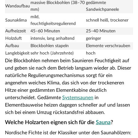
massive Blockbohlen (38–70
gedämmte
Wandaufbau
mm)
Sandwichpaneele
mild,
Saunaklima
schnell heiß, trockener
feuchtigkeitsregulierend
Aufheizzeit
45–60 Minuten
25–40 Minuten
Holzduft
intensiv, lang anhaltend
geringer
Aufbau
Blockbohlen stapeln
Elemente verschrauben
Langlebigkeit
sehr hoch (Jahrzehnte)
hoch
Die Blockbohlen nehmen beim Saunieren Feuchtigkeit auf
und geben sie nach dem Betrieb langsam wieder ab. Dieser
natürliche Regulierungsmechanismus sorgt für ein
angenehm weiches Klima, das sich von der trockeneren
Hitze einer gedämmten Elementkabine deutlich
unterscheidet. Gedämmte
Systemsaunen
in
Elementbauweise heizen dagegen schneller auf und lassen
sich bei einem Umzug rückstandsfrei abbauen.
Welche Holzarten eignen sich für die
Sauna
?
Nordische Fichte ist der Klassiker unter den Saunahölzern: