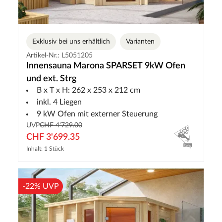
Exklusiv bei uns erhältlich
Varianten
Artikel-Nr.: L5051205
Innensauna Marona SPARSET 9kW Ofen
und ext. Strg
B x T x H: 262 x 253 x 212 cm
inkl. 4 Liegen
9 kW Ofen mit externer Steuerung
UVP
CHF 4'729.00
CHF 3'699.35
Inhalt: 1 Stück
-22% UVP