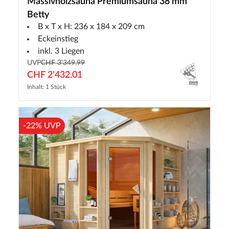
Massivholzsauna Premiumsauna 38 mm
Betty
B x T x H: 236 x 184 x 209 cm
Eckeinstieg
inkl. 3 Liegen
UVP
CHF 3'349.99
CHF 2'432.01
Inhalt: 1 Stück
-22% UVP