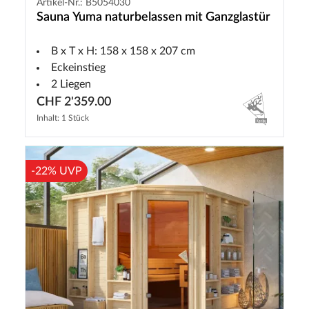
Artikel-Nr.: B5054030
Sauna Yuma naturbelassen mit Ganzglastür
B x T x H: 158 x 158 x 207 cm
Eckeinstieg
2 Liegen
CHF 2'359.00
Inhalt: 1 Stück
-22% UVP