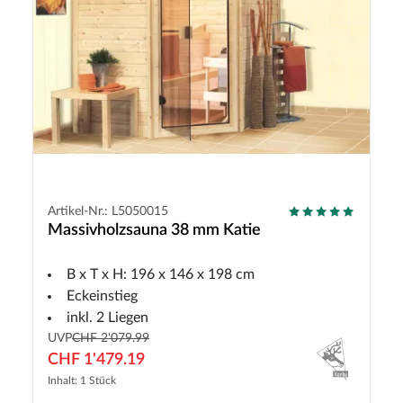
Artikel-Nr.: L5050015
Massivholzsauna 38 mm Katie
B x T x H: 196 x 146 x 198 cm
Eckeinstieg
inkl. 2 Liegen
UVP
CHF 2'079.99
CHF 1'479.19
Inhalt: 1 Stück