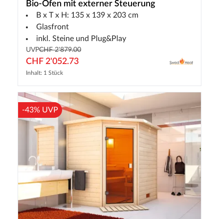
Bio-Ofen mit externer Steuerung
B x T x H: 135 x 139 x 203 cm
Glasfront
inkl. Steine und Plug&Play
UVP
CHF 2'879.00
CHF 2'052.73
Inhalt: 1 Stück
-43% UVP