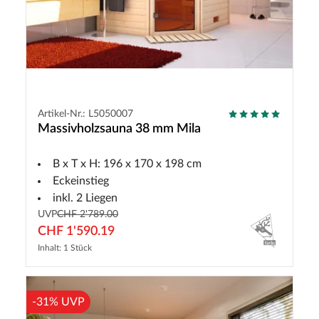
Artikel-Nr.: L5050007
Massivholzsauna 38 mm Mila
B x T x H: 196 x 170 x 198 cm
Eckeinstieg
inkl. 2 Liegen
UVP
CHF 2'789.00
CHF 1'590.19
Inhalt: 1 Stück
-31% UVP