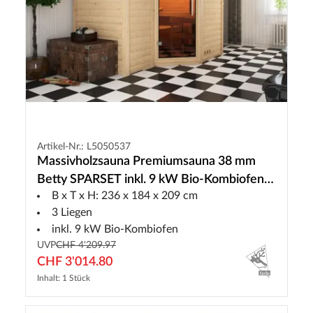
Artikel-Nr.: L5050537
Massivholzsauna Premiumsauna 38 mm
Betty SPARSET inkl. 9 kW Bio-Kombiofen
B x T x H: 236 x 184 x 209 cm
und ext. Steuerung
3 Liegen
inkl. 9 kW Bio-Kombiofen
UVP
CHF 4'209.97
CHF 3'014.80
Inhalt: 1 Stück