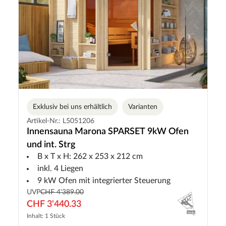
Exklusiv bei uns erhältlich
Varianten
Artikel-Nr.: L5051206
Innensauna Marona SPARSET 9kW Ofen
und int. Strg
B x T x H: 262 x 253 x 212 cm
inkl. 4 Liegen
9 kW Ofen mit integrierter Steuerung
UVP
CHF 4'389.00
CHF 3'440.33
Inhalt: 1 Stück