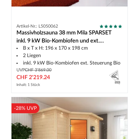
Artikel-Nr.: L5050062
Massivholzsauna 38 mm Mila SPARSET
inkl. 9 kW Bio-Kombiofen und ext.
B x T x H: 196 x 170 x 198 cm
Steuerung
2 Liegen
inkl. 9 kW Bio-Kombiofen ext. Steuerung Bio
UVP
CHF 3'869.00
CHF 2'219.24
Inhalt: 1 Stück
-28% UVP