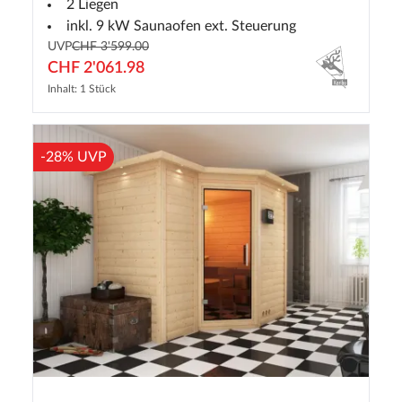
2 Liegen
inkl. 9 kW Saunaofen ext. Steuerung
UVP
CHF 3'599.00
CHF 2'061.98
Inhalt: 1 Stück
-28% UVP