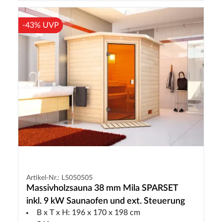
-43% UVP
Artikel-Nr.: L5050505
Massivholzsauna 38 mm Mila SPARSET
inkl. 9 kW Saunaofen und ext. Steuerung
B x T x H: 196 x 170 x 198 cm