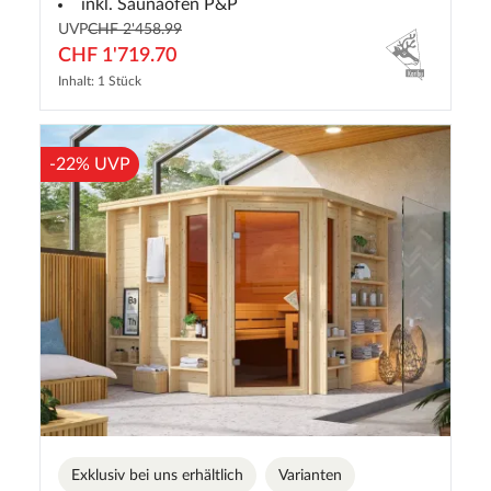
inkl. Saunaofen P&P
UVP
CHF 2'458.99
CHF 1'719.70
Inhalt: 1 Stück
-22% UVP
Exklusiv bei uns erhältlich
Varianten