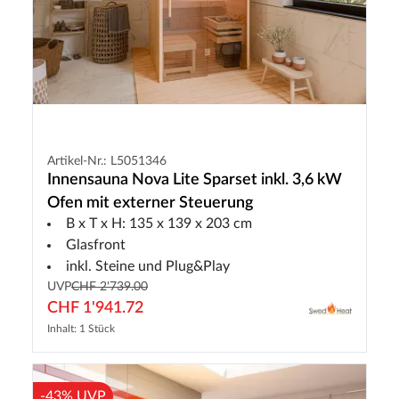
Artikel-Nr.: L5051346
Innensauna Nova Lite Sparset inkl. 3,6 kW
Ofen mit externer Steuerung
B x T x H: 135 x 139 x 203 cm
Glasfront
inkl. Steine und Plug&Play
UVP
CHF 2'739.00
CHF 1'941.72
Inhalt: 1 Stück
-43% UVP