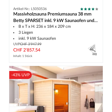
Artikel-Nr.: L5050536
Massivholzsauna Premiumsauna 38 mm
Betty SPARSET inkl. 9 kW Saunaofen und
B x T x H: 236 x 184 x 209 cm
ext. Steuerung
3 Liegen
inkl. 9 kW Saunaofen
UVP
CHF 3'947.99
CHF 2'857.54
Inhalt: 1 Stück
-43% UVP