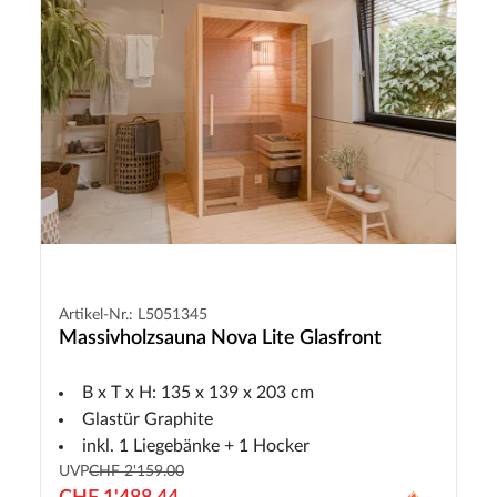
Artikel-Nr.: L5051345
Massivholzsauna Nova Lite Glasfront
B x T x H: 135 x 139 x 203 cm
Glastür Graphite
inkl. 1 Liegebänke + 1 Hocker
UVP
CHF 2'159.00