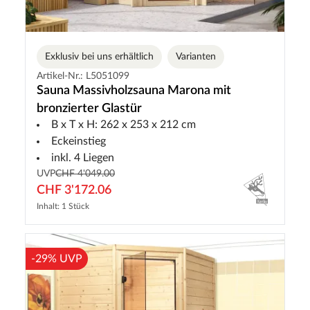
Exklusiv bei uns erhältlich
Varianten
Artikel-Nr.: L5051099
Sauna Massivholzsauna Marona mit
bronzierter Glastür
B x T x H: 262 x 253 x 212 cm
Eckeinstieg
inkl. 4 Liegen
UVP
CHF 4'049.00
CHF 3'172.06
Inhalt: 1 Stück
-29% UVP