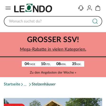
Menü
Kontakt
Konto
Warenk
GROSSER SSV!
Mega-Rabatte in vielen Kategorien.
04
10
08
35
TAGE
STD.
MIN.
SEK.
Zu den Angeboten der Woche »
Startseite
Stelzenhäuser