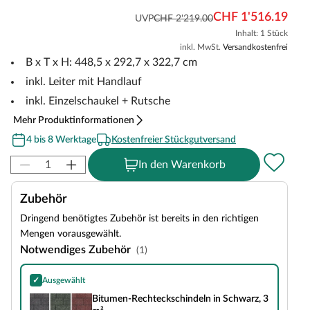
CHF 1'516.19
UVP
CHF 2'219.00
Inhalt: 1 Stück
inkl. MwSt.
Versandkostenfrei
B x T x H: 448,5 x 292,7 x 322,7 cm
inkl. Leiter mit Handlauf
inkl. Einzelschaukel + Rutsche
Mehr Produktinformationen
4 bis 8 Werktage
Kostenfreier Stückgutversand
In den Warenkorb
Zubehör
Dringend benötigtes Zubehör ist bereits in den richtigen
Mengen vorausgewählt.
Notwendiges Zubehör
(1)
✓
Ausgewählt
Bitumen-Rechteckschindeln in Schwarz, 3 m²
Bitumen-Rechteckschindeln in Schwarz, 3