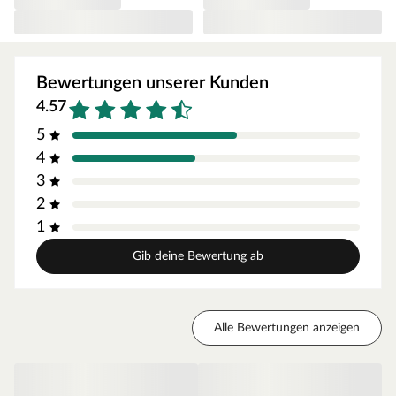
Einfacher Aufbau
Dank vormontierter Elemente und der ausführlichen
Montageanleitung ist das Stelzenhaus schnell aufgebaut.
Individuell erweiterbar
Bewertungen unserer Kunden
Das Stelzenhaus hat eine Podesthöhe von 120 cm und
4.57
kann optional durch weiteres Zubehör, wie z.B. Haltegriffe,
Lenkräder erweitert werden. Beachte hierzu unser großes
5
Zubehörsortiment.
4
3
2
1
Gib deine Bewertung ab
Alle Bewertungen anzeigen