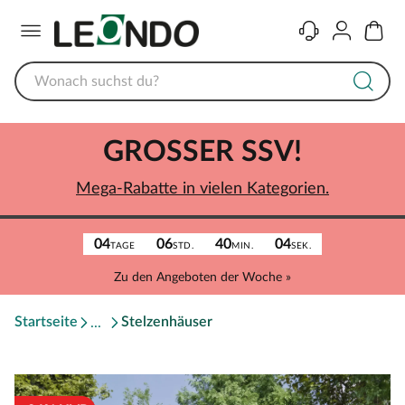
Menü
Kontakt
Konto
Warenk
GROSSER SSV!
Mega-Rabatte in vielen Kategorien.
04
06
40
04
TAGE
STD.
MIN.
SEK.
Zu den Angeboten der Woche »
Startseite
Stelzenhäuser