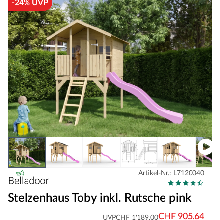
-24% UVP
Artikel-Nr.: L7120040
Stelzenhaus Toby inkl. Rutsche pink
CHF 905.64
UVP
CHF 1'189.00