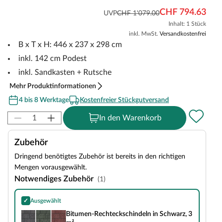
CHF 794.63
UVP
CHF 1'079.00
Inhalt: 1 Stück
inkl. MwSt.
Versandkostenfrei
B x T x H: 446 x 237 x 298 cm
inkl. 142 cm Podest
inkl. Sandkasten + Rutsche
Mehr Produktinformationen
4 bis 8 Werktage
Kostenfreier Stückgutversand
In den Warenkorb
Zubehör
Dringend benötigtes Zubehör ist bereits in den richtigen
Mengen vorausgewählt.
Notwendiges Zubehör
(1)
✓
Ausgewählt
Bitumen-Rechteckschindeln in Schwarz, 3 m²
Bitumen-Rechteckschindeln in Schwarz, 3