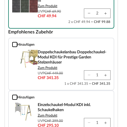
m²
Zum Produkt
UVP
CHF 69.90
CHF 49.94
2 x CHF 49.94 =
CHF 99.88
Empfohlenes Zubehör
Hinzufügen
Doppelschaukelanbau Doppelschaukel-Modul KDI für Prestige Garden Stelz
Doppelschaukelanbau Doppelschaukel-
Modul KDI für Prestige Garden
Stelzenhäuser
Zum Produkt
UVP
CHF 449.00
CHF 341.35
1 x CHF 341.35 =
CHF 341.35
Hinzufügen
Einzelschaukel-Modul KDI inkl. Schaukelhaken
Einzelschaukel-Modul KDI inkl.
Schaukelhaken
Zum Produkt
UVP
CHF 399.00
CHF 295.10