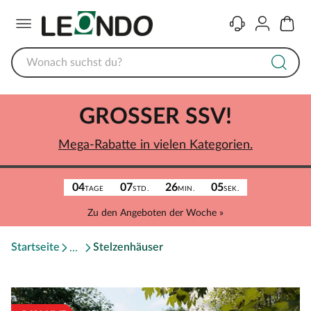
Menü
Kontakt
Konto
Warenk
GROSSER SSV!
Mega-Rabatte in vielen Kategorien.
04
07
26
05
TAGE
STD.
MIN.
SEK.
Zu den Angeboten der Woche »
Startseite
Stelzenhäuser