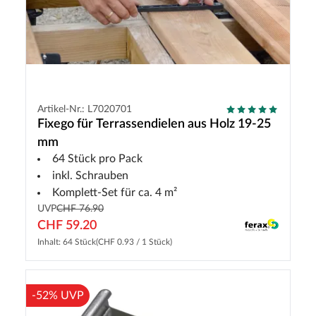
Artikel-Nr.: L7020701
Fixego für Terrassendielen aus Holz 19-25
mm
64 Stück pro Pack
inkl. Schrauben
Komplett-Set für ca. 4 m²
UVP
CHF 76.90
CHF 59.20
Inhalt: 64 Stück
(CHF 0.93 / 1 Stück)
-52% UVP