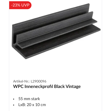
-23% UVP
Artikel-Nr.: L2900096
WPC Inneneckprofil Black Vintage
55 mm stark
LxB: 20 x 10 cm