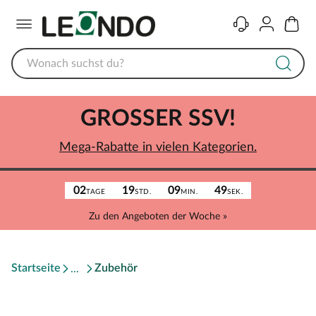
Menü
Kontakt
Konto
Warenk
GROSSER SSV!
Mega-Rabatte in vielen Kategorien.
02
19
09
49
TAGE
STD.
MIN.
SEK.
Zu den Angeboten der Woche »
Startseite
Zubehör