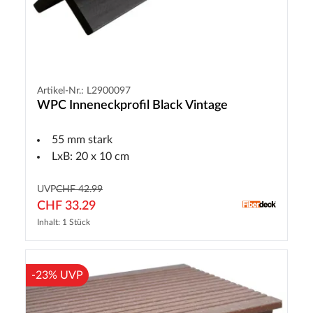
Artikel-Nr.: L2900097
WPC Inneneckprofil Black Vintage
55 mm stark
LxB: 20 x 10 cm
UVP
CHF 42.99
CHF 33.29
Inhalt: 1 Stück
-23% UVP