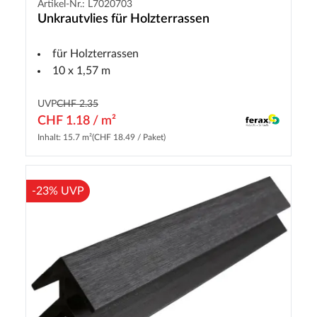
Artikel-Nr.: L7020703
Unkrautvlies für Holzterrassen
für Holzterrassen
10 x 1,57 m
UVP
CHF 2.35
CHF 1.18 / m²
Inhalt: 15.7 m²
(CHF 18.49 / Paket)
-23% UVP