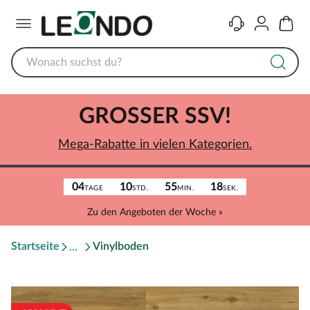
Menü
Kontakt
Konto
Warenk
GROSSER SSV!
Mega-Rabatte in vielen Kategorien.
04
10
55
18
TAGE
STD.
MIN.
SEK.
Zu den Angeboten der Woche »
Startseite
Vinylboden