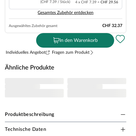
(CHF 7.39 / Stück)
4 x CHF 7.39 =
CHF 29.56
Gesamtes Zubehör entdecken
CHF 32.37
Ausgewähltes Zubehör gesamt
In den Warenkorb
Individuelles Angebot
Fragen zum Produkt
Ähnliche Produkte
Produktbeschreibung
Technische Daten
HPFloor Vinylboden Trendy Klick SPC Eiche