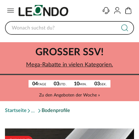
Menü
Kontakt
Konto
Warenk
GROSSER SSV!
Mega-Rabatte in vielen Kategorien.
04
03
10
03
TAGE
STD.
MIN.
SEK.
Zu den Angeboten der Woche »
Startseite
Bodenprofile