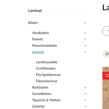
L
Laminat
Böden
Vinylböden
Parkett
Massivholzdielen
Laminat
20
Landhausdiele
Schiffsboden
Fischgrätlaminat
-2
Fliesenlaminat
Korkböden
Sockelleisten
Teppiche & Matten
Zubehör