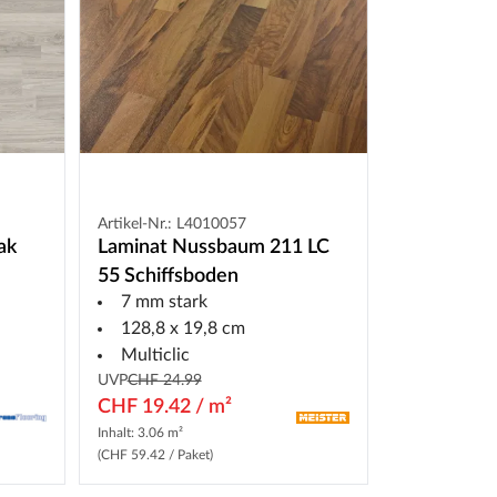
Artikel-Nr.: L4010057
ak
Laminat Nussbaum 211 LC
55 Schiffsboden
7 mm stark
128,8 x 19,8 cm
Multiclic
UVP
CHF 24.99
CHF 19.42 / m²
Inhalt: 3.06 m²
(CHF 59.42 / Paket)