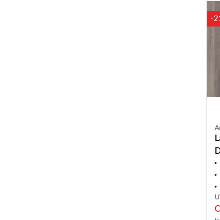
-2
A
L
D
L
U
C