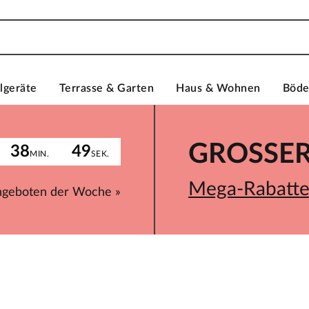
lgeräte
Terrasse & Garten
Haus & Wohnen
Böd
GROSSER 
38
49
MIN.
SEK.
Mega-Rabatte 
ngeboten der Woche »