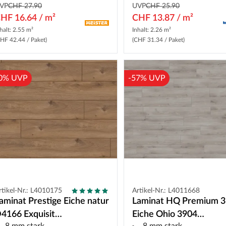
VP
CHF 27.90
UVP
CHF 25.90
HF 16.64 / m²
CHF 13.87 / m²
halt: 2.55 m²
Inhalt: 2.26 m²
HF 42.44 / Paket)
(CHF 31.34 / Paket)
0% UVP
-57% UVP
rtikel-Nr.: L4010175
Artikel-Nr.: L4011668
aminat Prestige Eiche natur
Laminat HQ Premium 
4166 Exquisit
Eiche Ohio 3904
8 mm stark
8 mm stark