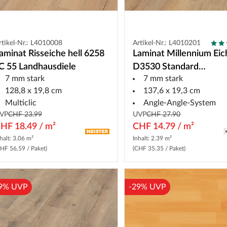
rtikel-Nr.: L4010008
Artikel-Nr.: L4010201
aminat Risseiche hell 6258
Laminat Millennium Eic
C 55 Landhausdiele
D3530 Standard
7 mm stark
7 mm stark
Landhausdiele
128,8 x 19,8 cm
137,6 x 19,3 cm
Multiclic
Angle-Angle-System
VP
CHF 23.99
UVP
CHF 27.90
HF 18.49 / m²
CHF 14.79 / m²
halt: 3.06 m²
Inhalt: 2.39 m²
HF 56.59 / Paket)
(CHF 35.35 / Paket)
9% UVP
-29% UVP