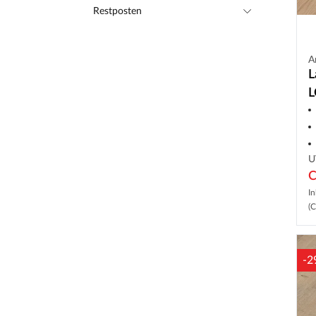
Restposten
A
L
L
U
C
In
(C
-2