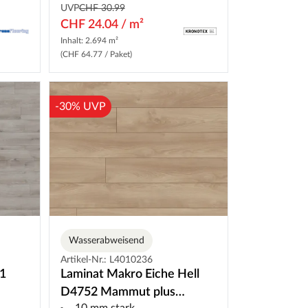
UVP
CHF 30.99
CHF 24.04 / m²
Inhalt: 2.694 m²
(CHF 64.77 / Paket)
-30% UVP
Wasserabweisend
Artikel-Nr.: L4010236
31
Laminat Makro Eiche Hell
D4752 Mammut plus
10 mm stark