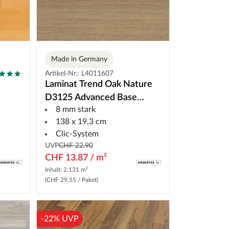
Made in Germany
Artikel-Nr.: L4011607
Laminat Trend Oak Nature
D3125 Advanced Base
8 mm stark
Landhausdiele
138 x 19,3 cm
Clic-System
UVP
CHF 22.90
CHF 13.87 / m²
Inhalt: 2.131 m²
(CHF 29.55 / Paket)
-22% UVP