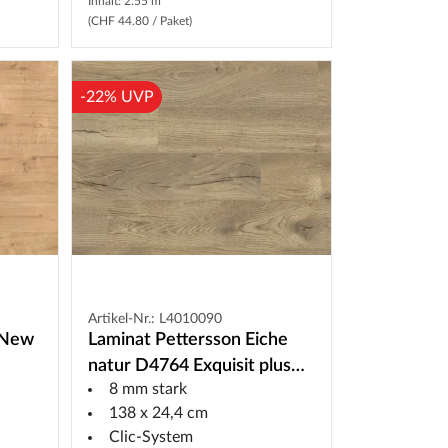
Inhalt: 2.55 m²
(CHF 44.80 / Paket)
-22% UVP
Artikel-Nr.: L4010090
 New
Laminat Pettersson Eiche
natur D4764 Exquisit plus
8 mm stark
Landhausdiele
138 x 24,4 cm
Clic-System