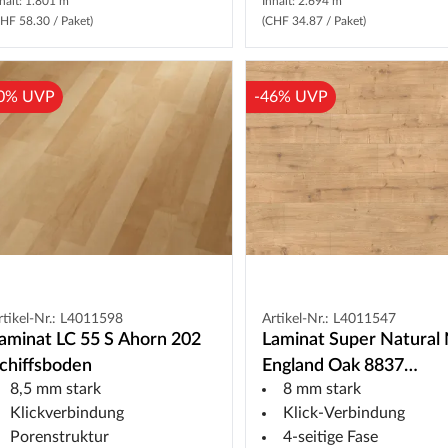
halt: 1.801 m²
Inhalt: 2.694 m²
HF 58.30 / Paket)
(CHF 34.87 / Paket)
0% UVP
-46% UVP
rtikel-Nr.: L4011598
Artikel-Nr.: L4011547
aminat LC 55 S Ahorn 202
Laminat Super Natural
chiffsboden
England Oak 8837
8,5 mm stark
8 mm stark
Landhausdiele
Klickverbindung
Klick-Verbindung
Porenstruktur
4-seitige Fase