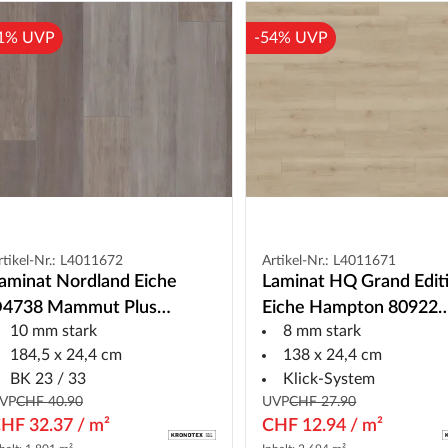
1% UVP
-54% UVP
rtikel-Nr.: L4011672
Artikel-Nr.: L4011671
aminat Nordland Eiche
Laminat HQ Grand Edit
4738 Mammut Plus
Eiche Hampton 80922
10 mm stark
8 mm stark
andhausdiele
Landhausdiele
184,5 x 24,4 cm
138 x 24,4 cm
BK 23 / 33
Klick-System
VP
CHF 40.90
UVP
CHF 27.90
HF 32.37 / m²
CHF 12.94 / m²