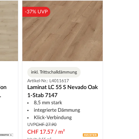
-37% UVP
inkl. Trittschalldämmung
Artikel-Nr.: L4011617
ion
Laminat LC 55 S Nevado Oak
1-Stab 7147
8,5 mm stark
integrierte Dämmung
Klick-Verbindung
UVP
CHF 27.90
CHF 17.57 / m²