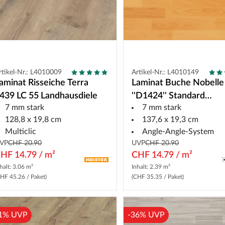
rtikel-Nr.: L4010009
Artikel-Nr.: L4010149
aminat Risseiche Terra
Laminat Buche Nobelle
439 LC 55 Landhausdiele
''D1424'' Standard
7 mm stark
7 mm stark
Schiffsboden
128,8 x 19,8 cm
137,6 x 19,3 cm
Multiclic
Angle-Angle-System
VP
CHF 20.90
UVP
CHF 20.90
HF 14.79 / m²
CHF 14.79 / m²
halt: 3.06 m²
Inhalt: 2.39 m²
HF 45.26 / Paket)
(CHF 35.35 / Paket)
1% UVP
-36% UVP