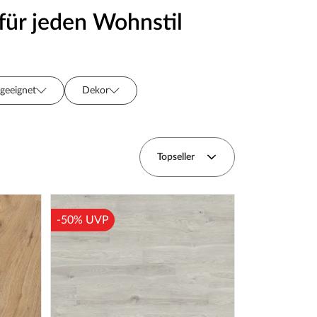
für jeden Wohnstil
geeignet
Dekor
Verlegeoptik
Topseller
-50% UVP