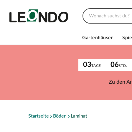
Gartenhäuser
Spie
03
06
TAGE
STD.
Zu den A
Startseite
Böden
Laminat