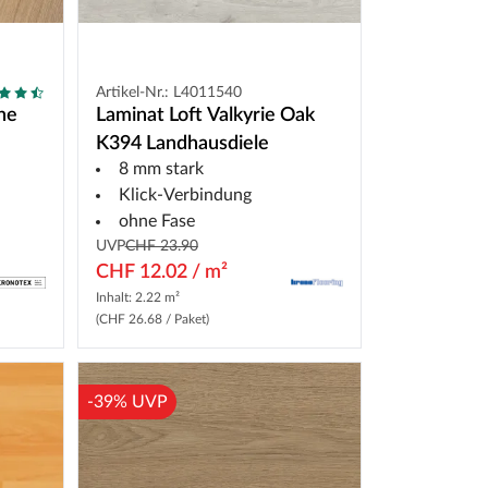
Artikel-Nr.: L4011540
he
Laminat Loft Valkyrie Oak
K394 Landhausdiele
8 mm stark
Klick-Verbindung
ohne Fase
UVP
CHF 23.90
CHF 12.02 / m²
Inhalt: 2.22 m²
(CHF 26.68 / Paket)
-39% UVP