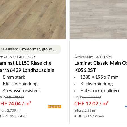
XL-Dielen: Großformat, große Wirkung
rtikel-Nr.: L4011569
Artikel-Nr.: L4011625
aminat LL150 Risseiche
Laminat Classic Main O
erra 6439 Landhausdiele
K056 2ST
8 mm stark
1288 × 195 x 7 mm
Klick-Verbindung
Klickverbindung
4h wasserresistent
Holzstruktur allover
VP
CHF 34.90
UVP
CHF 18.90
HF 24.04 / m²
CHF 12.02 / m²
halt: 2.709 m²
Inhalt: 2.51 m²
HF 65.13 / Paket)
(CHF 30.16 / Paket)