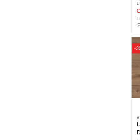
U
C
In
(C
-3
A
L
D