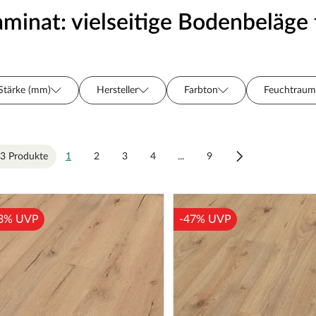
aminat: vielseitige Bodenbeläge 
Stärke (mm)
Hersteller
Farbton
Feuchtraum
Preis
Fase/Fuge
Dämmung
Sortiment
Länge (cm)
Breite (cm)
3 Produkte
1
2
3
4
...
9
3% UVP
-47% UVP