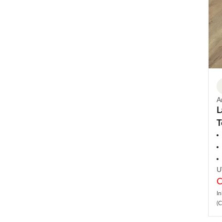
A
L
T
U
C
In
(C