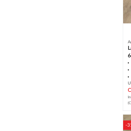
A
L
6
U
C
In
(C
-3