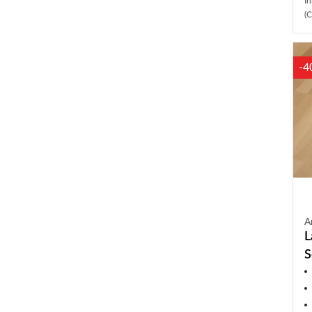
In
(C
-4
A
L
S