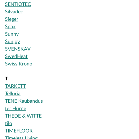
SENTIOTEC
Silvadec
Sieger
Spax
Sunny
Sunjoy
SVENSKAV
SwedHeat
Swiss Krono
T
TARKETT
Telluria
TENE Kaubandus
ter Hürne
THEDE & WITTE
tilo
TIMEFLOOR
Timeless Living