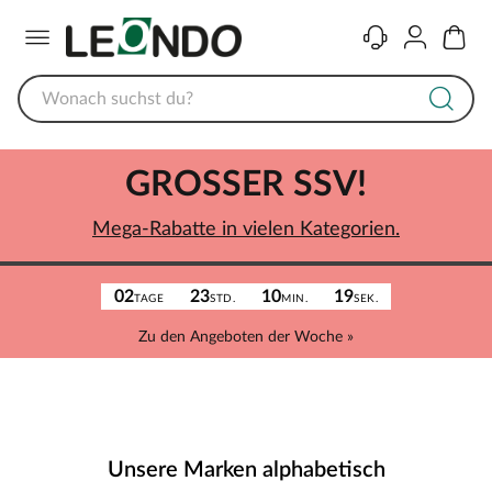
Menü
Kontakt
Konto
Warenk
GROSSER SSV!
Mega-Rabatte in vielen Kategorien.
02
23
10
19
TAGE
STD.
MIN.
SEK.
Zu den Angeboten der Woche »
Unsere Marken alphabetisch