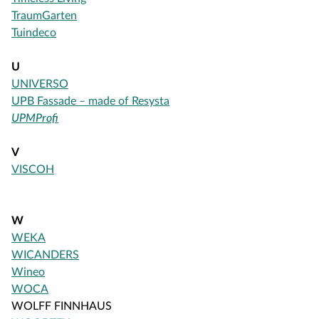
TraumGarten
Tuindeco
U
UNIVERSO
UPB Fassade – made of Resysta
UPMProfi
V
VISCOH
W
WEKA
WICANDERS
Wineo
WOCA
WOLFF FINNHAUS