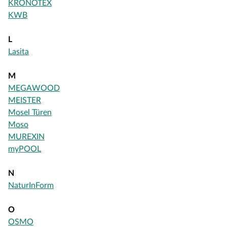
KRONOTEX
KWB
L
Lasita
M
MEGAWOOD
MEISTER
Mosel Türen
Moso
MUREXIN
myPOOL
N
NaturInForm
O
OSMO