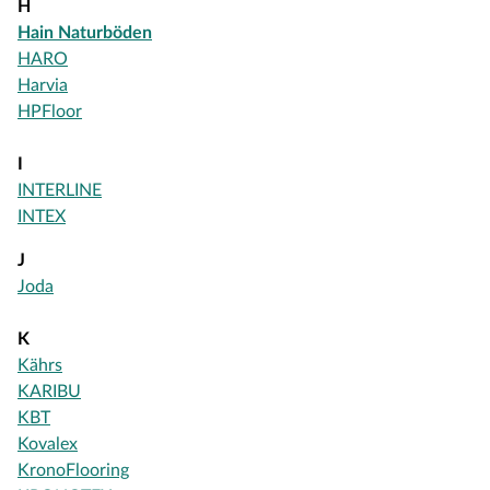
H
Hain Naturböden
HARO
Harvia
HPFloor
I
INTERLINE
INTEX
J
Joda
K
Kährs
KARIBU
KBT
Kovalex
KronoFlooring