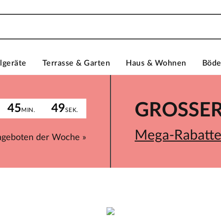
lgeräte
Terrasse & Garten
Haus & Wohnen
Böd
GROSSER 
45
49
MIN.
SEK.
Mega-Rabatte 
ngeboten der Woche »