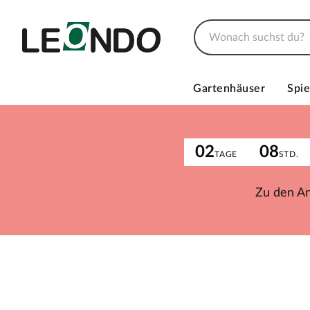
Gartenhäuser
Spie
02
08
TAGE
STD.
Zu den A