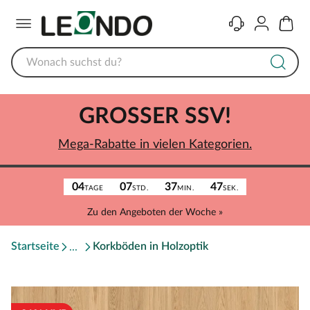
Menü
Kontakt
Konto
Warenk
GROSSER SSV!
Mega-Rabatte in vielen Kategorien.
04
07
37
47
TAGE
STD.
MIN.
SEK.
Zu den Angeboten der Woche »
Startseite
Korkböden in Holzoptik