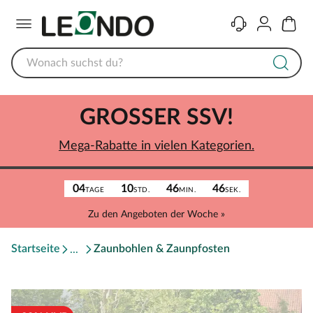
Menü
Kontakt
Konto
Warenk
GROSSER SSV!
Mega-Rabatte in vielen Kategorien.
04
10
46
46
TAGE
STD.
MIN.
SEK.
Zu den Angeboten der Woche »
Startseite
Zaunbohlen & Zaunpfosten