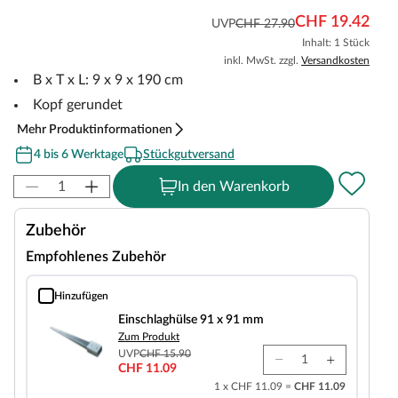
CHF 19.42
UVP
CHF 27.90
Inhalt: 1 Stück
inkl. MwSt. zzgl.
Versandkosten
B x T x L: 9 x 9 x 190 cm
Kopf gerundet
Mehr Produktinformationen
4 bis 6 Werktage
Stückgutversand
In den Warenkorb
Zubehör
Empfohlenes Zubehör
Hinzufügen
Einschlaghülse 91 x 91 mm
Einschlaghülse 91 x 91 mm
Zum Produkt
UVP
CHF 15.90
CHF 11.09
1 x CHF 11.09 =
CHF 11.09