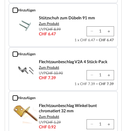
Hinzufügen
Stützschuh zum Dübeln 91 mm
Stützschuh zum Dübeln 91 mm
Zum Produkt
UVP
CHF 8.99
CHF 6.47
1 x CHF 6.47 =
CHF 6.47
Hinzufügen
Flechtzaunbeschlag V2A 4 Stück-Pack
Flechtzaunbeschlag V2A 4 Stück-Pack
Zum Produkt
UVP
CHF 10.90
CHF 7.39
1 x CHF 7.39 =
CHF 7.39
Hinzufügen
Flechtzaunbeschlag Winkel bunt chromatiert 32 mm
Flechtzaunbeschlag Winkel bunt
chromatiert 32 mm
Zum Produkt
UVP
CHF 1.29
CHF 0.92