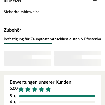
Info-PDFs
daher sehr gute statische Eigenschaften.
Sicherheitshinweise
Langlebigkeit dank traditionell gefertigtem Nadelholz.
Besonders beständig gegen
Witterungseinflüsse, Schimmel und Pilze
Zubehör
Durch hochwertige Fertigung
auch unter widrigen Wettereinflüssen verzugsfrei.
Befestigung für Zaunpfosten
Abschlussleisten & Pfostenkap
Bewertungen unserer Kunden
5.00
5
4