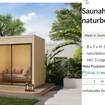
Sauna
naturb
Made in Ger
B x T x H: 
naturbelas
inkl. 3 Lie
Mehr Produkti
10 bis 17 W
Individuelles A