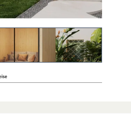
eise
3 mm naturbelassen
rtige Materialien und attraktives Design sorgen
en. Hier können 2-4 Personen gleichzeitig
 zeichnet sich durch seine besondere Sandwich-