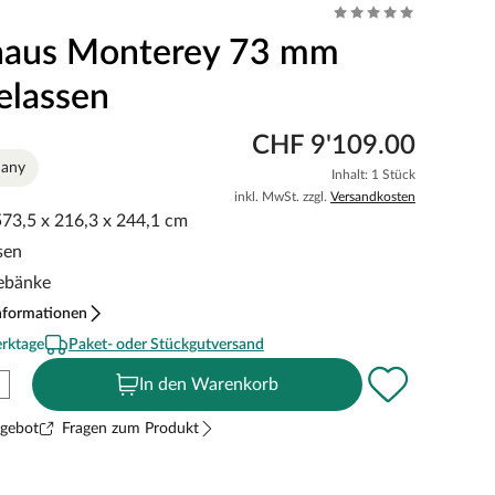
haus Monterey 73 mm
elassen
CHF 9'109.00
many
Inhalt: 1 Stück
inkl. MwSt. zzgl.
Versandkosten
573,5 x 216,3 x 244,1 cm
sen
gebänke
nformationen
erktage
Paket- oder Stückgutversand
In den Warenkorb
ngebot
Fragen zum Produkt