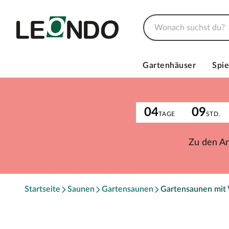
Gartenhäuser
Spie
04
09
TAGE
STD.
Zu den A
Startseite
Saunen
Gartensaunen
Gartensaunen mit