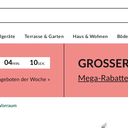
lgeräte
Terrasse & Garten
Haus & Wohnen
Böd
GROSSER 
04
10
MIN.
SEK.
Mega-Rabatte 
ngeboten der Woche »
 Vorraum