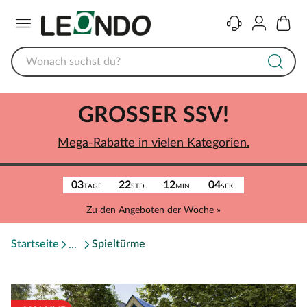
Menü
Kontakt
Konto
Warenk
GROSSER SSV!
Mega-Rabatte in vielen Kategorien.
03
22
12
04
TAGE
STD.
MIN.
SEK.
Zu den Angeboten der Woche »
Startseite
Spieltürme