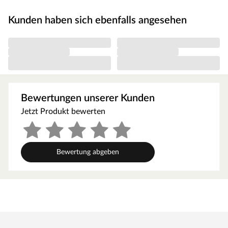
Spielgeräteplattform hat eine Podesthöhe von 122 cm.
Kunden haben sich ebenfalls angesehen
Ausstattung/Lieferumfang
Spielturm Hefty KDI, Planendach, Podesterweiterung,
Doppelschaukel, 2x Schaukelsitz od. 1x Nesteschaukel
(Option), 4 Schaukelhaken, 2 Handgriffe, Sandkasten,
Leiter, Kletterwand, Klettersteine, Rampe mit Knotenseil,
1x Teleskop, 1x Lenkrad, 1x Rutsche
Bewertungen unserer Kunden
Mit Rutsche in Gelb. Eine Wellenrutsche ist im Sparset 1
Jetzt Produkt bewerten
bereits enthalten, die mit wenigen Handgriffen am Podest
montiert werden kann. Zudem lässt sich die Rutsche in
eine Wasserrutsche verwandeln. Hierfür befindet sich an
der Unterseite der Rutsche ein Gartenschlauchanschluss,
Bewertung abgeben
der einmalig mit einem Bohrloch hergestellt werden kann.
Mit Sandkasten (ca. 80 x 80 cm). Um den Sandkasten
dreiviertel zu füllen, werden ungefähr 100 kg Spielsand
benötigt.
Mit Schaukel
Inklusive höhenverstellbaren Schaukelsitzen in deiner