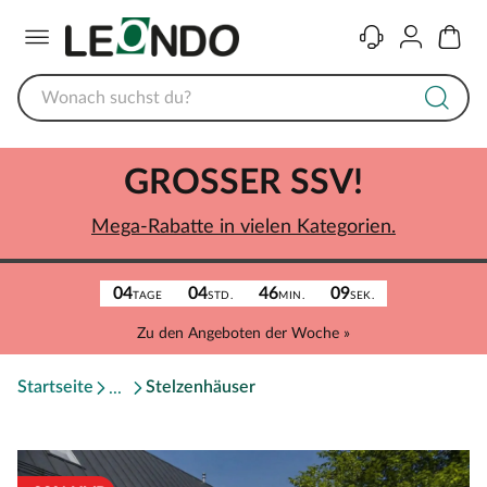
Menü
Kontakt
Konto
Warenk
GROSSER SSV!
Mega-Rabatte in vielen Kategorien.
04
04
46
09
TAGE
STD.
MIN.
SEK.
Zu den Angeboten der Woche »
Startseite
Stelzenhäuser