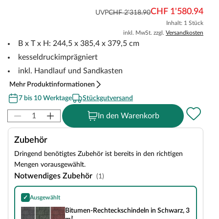
CHF 1'580.94
UVP
CHF 2'318.90
Inhalt: 1 Stück
inkl. MwSt. zzgl.
Versandkosten
B x T x H: 244,5 x 385,4 x 379,5 cm
kesseldruckimprägniert
inkl. Handlauf und Sandkasten
Mehr Produktinformationen
7 bis 10 Werktage
Stückgutversand
In den Warenkorb
Zubehör
Dringend benötigtes Zubehör ist bereits in den richtigen
Mengen vorausgewählt.
Notwendiges Zubehör
(1)
✓
Ausgewählt
Bitumen-Rechteckschindeln in Schwarz, 3 m²
Bitumen-Rechteckschindeln in Schwarz, 3