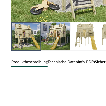
Produktbeschreibung
Technische Daten
Info-PDFs
Sicher
Prestige Garden Stelzenhaus Mad
Material: Holz, B x T x H: 248 x 310 x 359 cm, inkl. Ver
Dieses Spielhaus bietet deinem Kind ein eigenes Reich i
Stelzen – um hoch hinauszukommen, ist kindlicher Bewegu
stabile Alternative zum Baumhaus und der perfekte Ort 