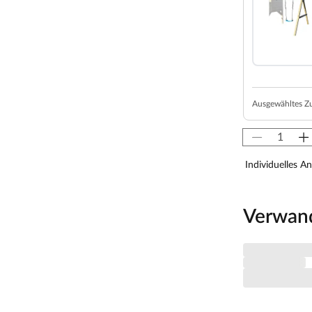
tände).
eite ist mit einem Schlafboden ausgestattet, der
 werden kann. Das geräumige Spielhaus bietet
Kinderküche. Beachte hierzu auch unser großes
Ausgewähltes Z
ei 3–14 Jahren. Achte aber bitte darauf, dass die
indes passt.
on 119,9 cm.
Individuelles A
Verwan
che, detaillierte Montageanleitung
laseinsatz (feststehend) ausgestattet. Die zwei Fenster in
tionalen Fensterläden öffnen und schließen. Die
 einem Fingerklemmschutz ausgestattet.