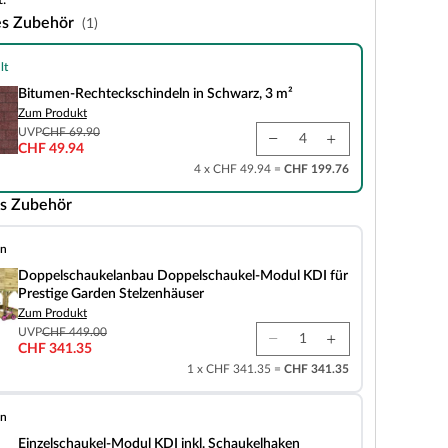
.
es Zubehör
(1)
lt
teckschindeln in Schwarz, 3 m²
Bitumen-Rechteckschindeln in Schwarz, 3 m²
Zum Produkt
UVP
CHF 69.90
CHF 49.94
4 x CHF 49.94 =
CHF 199.76
s Zubehör
en
elanbau Doppelschaukel-Modul KDI für Prestige Garden Stelzenhäuser
Doppelschaukelanbau Doppelschaukel-Modul KDI für
Prestige Garden Stelzenhäuser
Zum Produkt
UVP
CHF 449.00
CHF 341.35
1 x CHF 341.35 =
CHF 341.35
en
l-Modul KDI inkl. Schaukelhaken
Einzelschaukel-Modul KDI inkl. Schaukelhaken