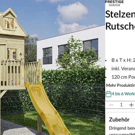
Stelze
Rutsch
B x T x H:
inkl. Vera
120 cm Pod
Mehr Produkti
4 bis 6 Werk
Zubehör
Dringend benö