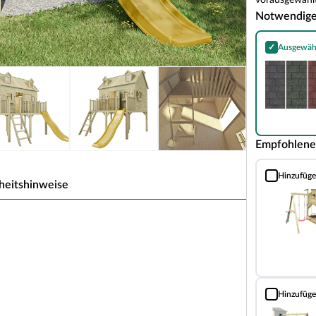
vorausgewählt
Notwendig
✓
Ausgewäh
Bitumen-Rech
Empfohlene
Hinzufüg
Doppelschauk
heitshinweise
rid KDI inkl. Rutsche gelb
anda + Schlafboden, 120 cm Podest inkl. Rutsche
n erwachsenenfreier Zone. Das Häuschen steht auf
ngseifer gefragt. Stelzenhäuser sind die sichere,
Hinzufüg
Einzelschauke
für geheime Clubtreffen. Das Außenmaß des