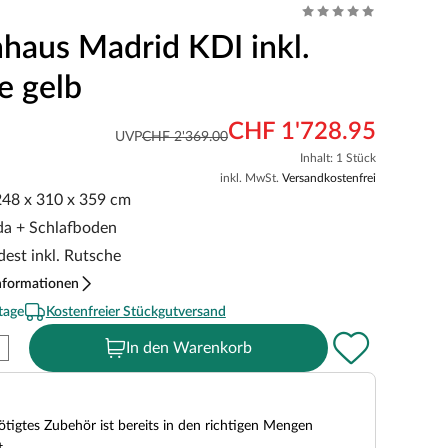
nhaus Madrid KDI inkl.
e gelb
CHF 1'728.95
UVP
CHF 2'369.00
Inhalt: 1 Stück
inkl. MwSt.
Versandkostenfrei
 248 x 310 x 359 cm
nda + Schlafboden
est inkl. Rutsche
nformationen
tage
Kostenfreier Stückgutversand
In den Warenkorb
tigtes Zubehör ist bereits in den richtigen Mengen