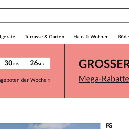
lgeräte
Terrasse & Garten
Haus & Wohnen
Böd
GROSSER 
30
26
MIN.
SEK.
Mega-Rabatte 
ngeboten der Woche »