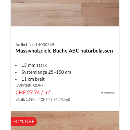
Artikel-Nr.: L4030345
Massivholzdiele Buche ABC naturbelassen
15 mm stark
Systemlänge 25–150 cm
11 cm breit
UVP
CHF 80.90
CHF 27.74 / m²
Inhalt: 1.584 m²
(CHF 43.94 / Paket)
-41% UVP