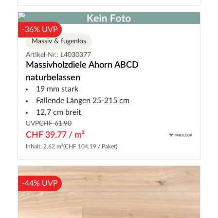
-36% UVP
Massiv & fugenlos
Artikel-Nr.: L4030377
Massivholzdiele Ahorn ABCD
naturbelassen
19 mm stark
Fallende Längen 25-215 cm
12,7 cm breit
UVP
CHF 61.90
CHF 39.77 / m²
Inhalt: 2.62 m²
(CHF 104.19 / Paket)
-44% UVP