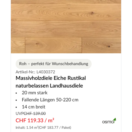
Roh – perfekt für Wunschbehandlung
Artikel-Nr.: L4030372
Massivholzdiele Eiche Rustikal
naturbelassen Landhausdiele
20 mm stark
Fallende Längen 50-220 cm
14 cm breit
UVP
CHF 139.00
CHF 119.33 / m²
Inhalt: 1.54 m²
(CHF 183.77 / Paket)