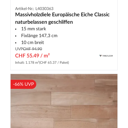
Artikel-Nr.: L4030363
Massivholzdiele Europäische Eiche Classic
naturbelassen geschliffen
15 mm stark
Fixlänge 147,3 cm
10 cm breit
UVP
CHF 94.90
CHF 55.49 / m²
Inhalt: 1.178 m²
(CHF 65.37 / Paket)
-66% UVP