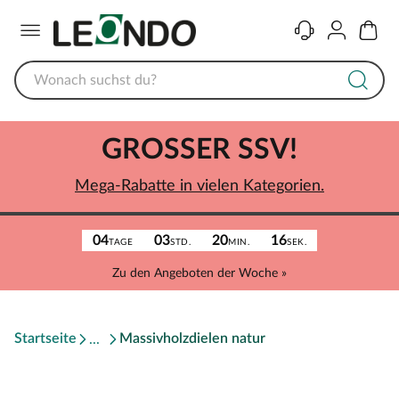
Menü
Kontakt
Konto
Warenk
GROSSER SSV!
Mega-Rabatte in vielen Kategorien.
04
03
20
16
TAGE
STD.
MIN.
SEK.
Zu den Angeboten der Woche »
Startseite
Massivholzdielen natur