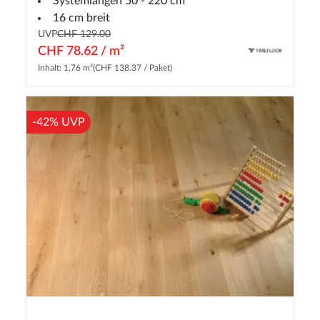
Systemlängen 50 - 220 cm
16 cm breit
UVP
CHF 129.00
CHF 78.62 / m²
Inhalt: 1.76 m²
(CHF 138.37 / Paket)
-42% UVP