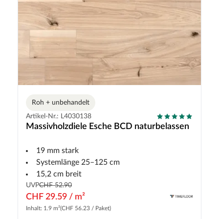
Roh + unbehandelt
Artikel-Nr.: L4030138
Massivholzdiele Esche BCD naturbelassen
19 mm stark
Systemlänge 25–125 cm
15,2 cm breit
UVP
CHF 52.90
CHF 29.59 / m²
Inhalt: 1.9 m²
(CHF 56.23 / Paket)