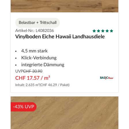
Belastbar + Trittschall
Artikel-Nr.: L4082036
Vinylboden Eiche Hawaii Landhausdiele
4,5 mm stark
Klick-Verbindung
integrierte Dämmung
UVP
CHF 30.90
CHF 17.57 / m²
Inhalt: 2.635 m²
(CHF 46.29 / Paket)
-43% UVP