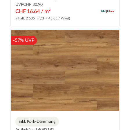
UVP
CHF 30.90
CHF 16.64 / m²
Inhalt: 2.635 m²
(CHF 43.85 / Paket)
-57% UVP
inkl. Kork-Dämmung
Artikel-Nr.: L4082181