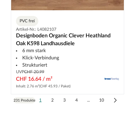
PVC frei
Artikel-Nr.: L4082107
Designboden Organic Clever Heathland
Oak K598 Landhausdiele
6 mm stark
Klick-Verbindung
Strukturiert
UVP
CHF 20.99
CHF 16.64 / m²
Inhalt: 2.76 m²
(CHF 45.93 / Paket)
1
2
3
4
...
10
231 Produkte