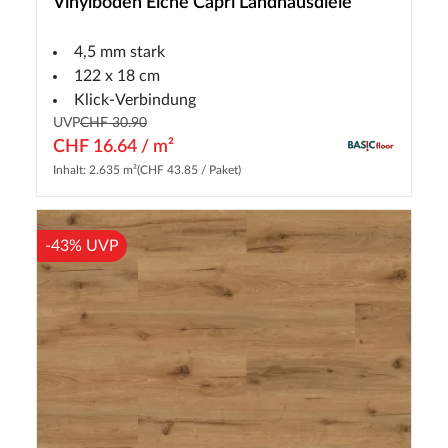
Vinylboden Eiche Capri Landhausdiele
4,5 mm stark
122 x 18 cm
Klick-Verbindung
UVP
CHF 30.90
CHF 16.64 / m²
Inhalt: 2.635 m²
(CHF 43.85 / Paket)
-43% UVP