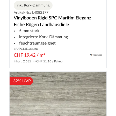
inkl. Kork-Dämmung
Artikel-Nr.: L4082177
Vinylboden Rigid SPC Maritim Eleganz
Eiche Rügen Landhausdiele
5 mm stark
integrierte Kork-Dämmung
feuchtraumgeeignet
UVP
CHF 32.90
CHF 19.42 / m²
Inhalt: 2.635 m²
(CHF 51.16 / Paket)
-32% UVP