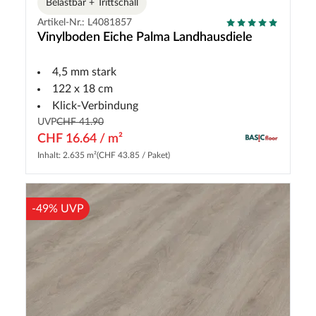
Belastbar + Trittschall
Artikel-Nr.: L4081857
Vinylboden Eiche Palma Landhausdiele
4,5 mm stark
122 x 18 cm
Klick-Verbindung
UVP
CHF 41.90
CHF 16.64 / m²
Inhalt: 2.635 m²
(CHF 43.85 / Paket)
-49% UVP