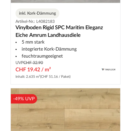
inkl. Kork-Dämmung
Artikel-Nr.: L4082183
Vinylboden Rigid SPC Maritim Eleganz
Eiche Amrum Landhausdiele
5 mm stark
integrierte Kork-Dämmung
feuchtraumgeeignet
UVP
CHF 32.90
CHF 19.42 / m²
Inhalt: 2.635 m²
(CHF 51.16 / Paket)
-49% UVP