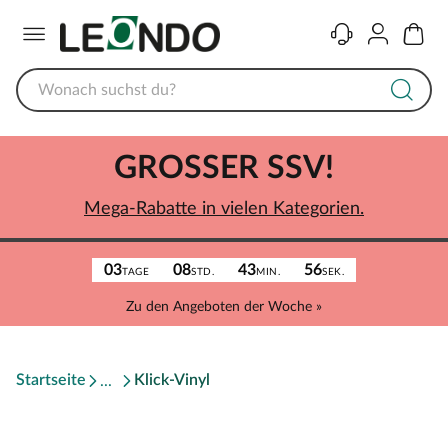
Menü
Kontakt
Konto
Warenk
GROSSER SSV!
Mega-Rabatte in vielen Kategorien.
03
08
43
56
TAGE
STD.
MIN.
SEK.
Zu den Angeboten der Woche »
Startseite
Klick-Vinyl