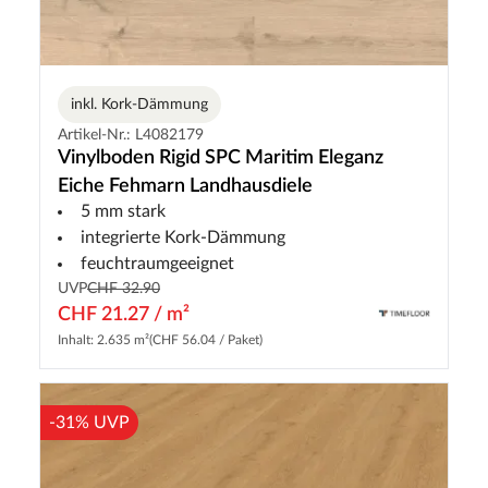
inkl. Kork-Dämmung
Artikel-Nr.: L4082179
Vinylboden Rigid SPC Maritim Eleganz
Eiche Fehmarn Landhausdiele
5 mm stark
integrierte Kork-Dämmung
feuchtraumgeeignet
UVP
CHF 32.90
CHF 21.27 / m²
Inhalt: 2.635 m²
(CHF 56.04 / Paket)
-31% UVP