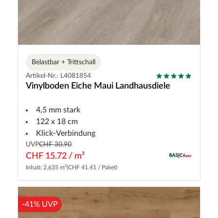
Belastbar + Trittschall
Artikel-Nr.: L4081854
Vinylboden Eiche Maui Landhausdiele
4,5 mm stark
122 x 18 cm
Klick-Verbindung
UVP
CHF 30.90
CHF 15.72 / m²
Inhalt: 2.635 m²
(CHF 41.41 / Paket)
-41% UVP