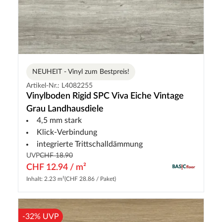
NEUHEIT - Vinyl zum Bestpreis!
Artikel-Nr.: L4082255
Vinylboden Rigid SPC Viva Eiche Vintage
Grau Landhausdiele
4,5 mm stark
Klick-Verbindung
integrierte Trittschalldämmung
UVP
CHF 18.90
CHF 12.94 / m²
Inhalt: 2.23 m²
(CHF 28.86 / Paket)
-32% UVP