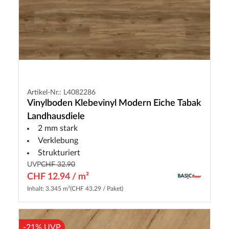
Artikel-Nr.: L4082286
Vinylboden Klebevinyl Modern Eiche Tabak
Landhausdiele
2 mm stark
Verklebung
Strukturiert
UVP
CHF 32.90
CHF 12.94 / m²
Inhalt: 3.345 m²
(CHF 43.29 / Paket)
-21% UVP