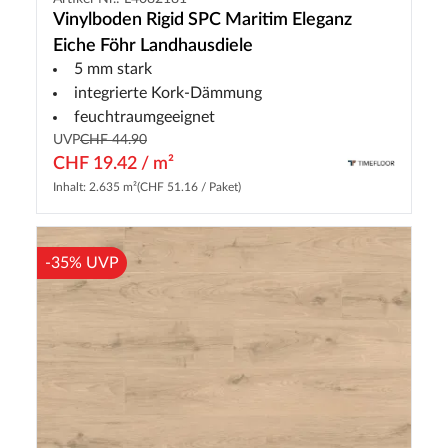
Vinylboden Rigid SPC Maritim Eleganz
Eiche Föhr Landhausdiele
5 mm stark
integrierte Kork-Dämmung
feuchtraumgeeignet
UVP
CHF 44.90
CHF 19.42 / m²
Inhalt: 2.635 m²
(CHF 51.16 / Paket)
-35% UVP