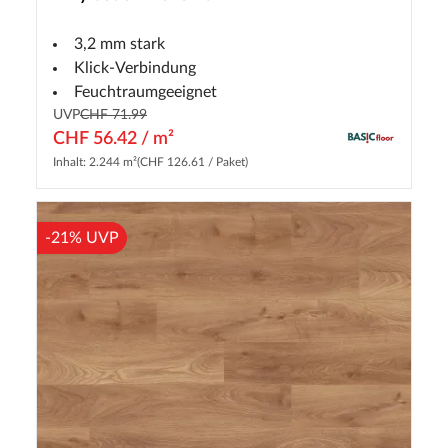
3,2 mm stark
Klick-Verbindung
Feuchtraumgeeignet
UVP
CHF 71.99
CHF 56.42 / m²
Inhalt: 2.244 m²
(CHF 126.61 / Paket)
-21% UVP