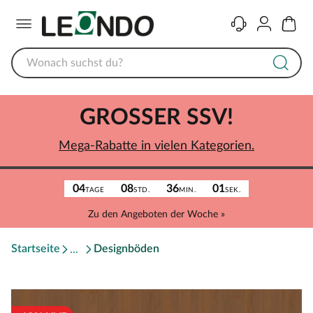
Menü
Kontakt
Konto
Warenk
GROSSER SSV!
Mega-Rabatte in vielen Kategorien.
04
08
36
01
TAGE
STD.
MIN.
SEK.
Zu den Angeboten der Woche »
Startseite
Designböden