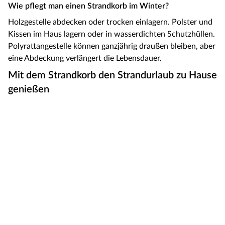
Wie pflegt man einen Strandkorb im Winter?
Holzgestelle abdecken oder trocken einlagern. Polster und
Kissen im Haus lagern oder in wasserdichten Schutzhüllen.
Polyrattangestelle können ganzjährig draußen bleiben, aber
eine Abdeckung verlängert die Lebensdauer.
Mit dem Strandkorb den Strandurlaub zu Hause
genießen
Ein Strandkorb bringt Strandfeeling direkt in deinen Garten
oder auf die Terrasse – er schützt zuverlässig vor Sonne,
Wind und leichtem Regen und sorgt für höchsten Komfort.
In unserem
Gartenmöbel-Sortiment
findest du Strandkörbe
in Nordsee- und Ostseeform, als 1-Sitzer und 2-Sitzer
sowie in verschiedenen Holz- und Flechtmaterialien. Und
damit du zusammen mit deinem Vierbeiner den
Strandurlaub daheim genießen kannst, gibt es in unserem
Sortiment auch Strandkörbe für Hunde.