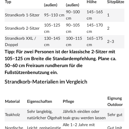
Typ
Höhe
Sitzplätze
(außen)
(außen)
90–100
145–165
Strandkorb 1-Sitzer
95–110 cm
1
cm
cm
105–125
90–105
145–170
Strandkorb 2-Sitzer
2
cm
cm
cm
Strandkorb XXL /
130–145
100–115
165–175
2–3
Doppel
cm
cm
cm
Tipp: Für zwei Personen ist der klassische 2-Sitzer mit
105–125 cm Breite die Standardempfehlung. Plane ca.
50–60 cm Freiraum rundherum für die
Fußstützenbenutzung ein.
Strandkorb-Materialien im Vergleich
Eignung
Material
Eigenschaften
Pflege
Outdoor
Sehr langlebig,
Jährlich einölen oder
Teakholz
Sehr gut
natürlicher Ölgehalt
teak-grau werden lassen
Alle 1–2 Jahre mit
Nordische
Leicht, preisgünstig,
Gut (mit