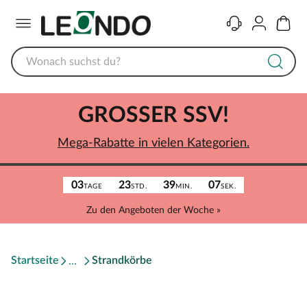
Menü
Kontakt
Konto
Warenk
GROSSER SSV!
Mega-Rabatte in vielen Kategorien.
03
23
39
07
TAGE
STD.
MIN.
SEK.
Zu den Angeboten der Woche »
Startseite
Strandkörbe