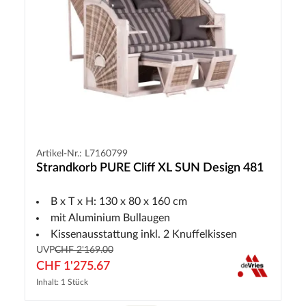
Artikel-Nr.: L7160799
Strandkorb PURE Cliff XL SUN Design 481
B x T x H: 130 x 80 x 160 cm
mit Aluminium Bullaugen
Kissenausstattung inkl. 2 Knuffelkissen
UVP
CHF 2'169.00
CHF 1'275.67
Inhalt: 1 Stück